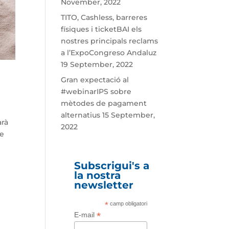
November, 2022
TITO, Cashless, barreres
físiques i ticketBAI els
nostres principals reclams
a l’ExpoCongreso Andaluz
19 September, 2022
Gran expectació al
#webinarIPS sobre
mètodes de pagament
alternatius
15 September,
arà
2022
de
Subscrigui's a
la nostra
newsletter
*
camp obligatori
*
E-mail