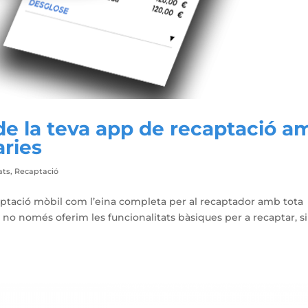
de la teva app de recaptació a
aries
ats
,
Recaptació
aptació mòbil com l’eina completa per al recaptador amb tota
Ja no només oferim les funcionalitats bàsiques per a recaptar, s