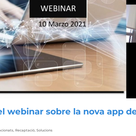
el webinar sobre la nova app d
acionats
,
Recaptació
,
Solucions