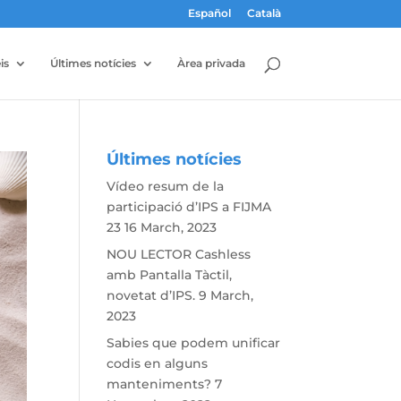
Español
Català
is
Últimes notícies
Àrea privada
Últimes notícies
Vídeo resum de la
participació d’IPS a FIJMA
23
16 March, 2023
NOU LECTOR Cashless
amb Pantalla Tàctil,
novetat d’IPS.
9 March,
2023
Sabies que podem unificar
codis en alguns
manteniments?
7