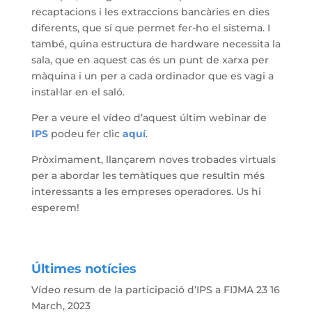
recaptacions i les extraccions bancàries en dies
diferents, que sí que permet fer-ho el sistema. I
també, quina estructura de hardware necessita la
sala, que en aquest cas és un punt de xarxa per
màquina i un per a cada ordinador que es vagi a
instal·lar en el saló.
Per a veure el vídeo d’aquest últim webinar de
IPS
podeu fer clic
aquí
.
Pròximament, llançarem noves trobades virtuals
per a abordar les temàtiques que resultin més
interessants a les empreses operadores. Us hi
esperem!
Últimes notícies
Vídeo resum de la participació d’IPS a FIJMA 23
16
March, 2023