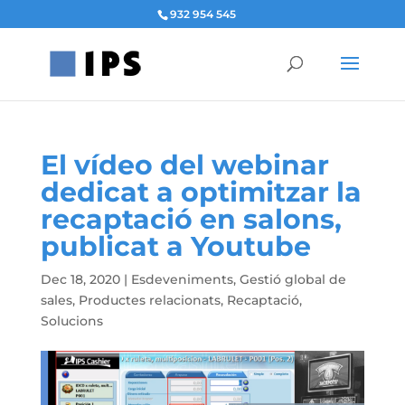
932 954 545
El vídeo del webinar
dedicat a optimitzar la
recaptació en salons,
publicat a Youtube
Dec 18, 2020
|
Esdeveniments
,
Gestió global de
sales
,
Productes relacionats
,
Recaptació
,
Solucions