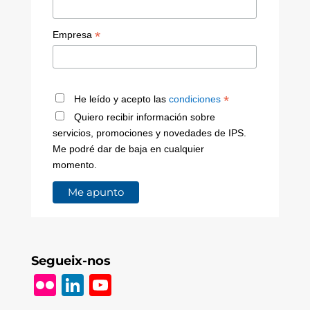
*
Empresa
*
He leído y acepto las
condiciones
Quiero recibir información sobre
servicios, promociones y novedades de IPS.
Me podré dar de baja en cualquier
momento.
Segueix-nos
Fl
Li
Y
ic
n
o