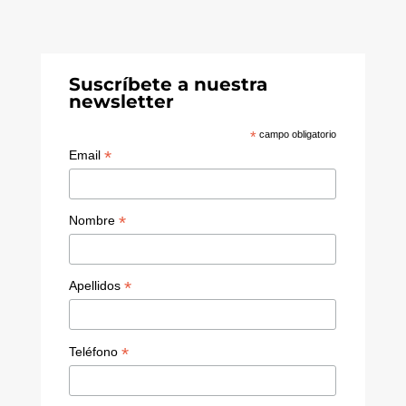
k
k
u
r
e
T
dI
u
Suscríbete a nuestra
newsletter
n
b
e
*
campo obligatorio
*
Email
C
h
a
*
Nombre
n
n
*
Apellidos
el
*
Teléfono