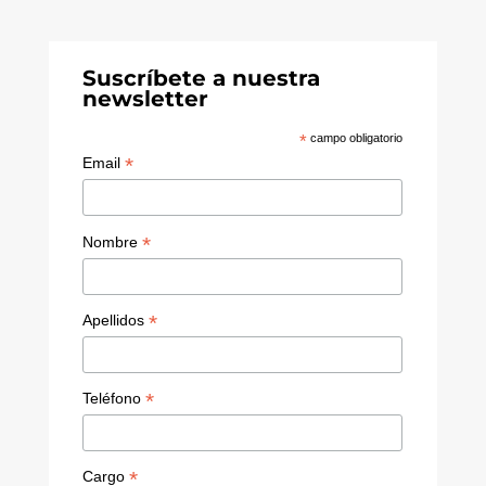
k
k
u
r
e
T
dI
u
Suscríbete a nuestra
newsletter
n
b
e
*
campo obligatorio
*
Email
C
h
a
*
Nombre
n
n
*
Apellidos
el
*
Teléfono
*
Cargo