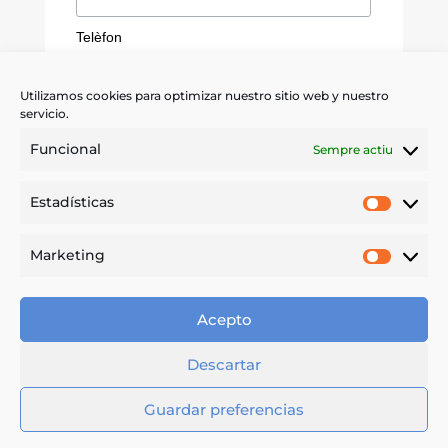
Telèfon
Utilizamos cookies para optimizar nuestro sitio web y nuestro
servicio.
*
He leído y acepto las
condiciones
Funcional
Sempre actiu
Quiero recibir información sobre
Estadísticas
servicios, promociones y novedades de
Estadíst
IPS. Me podré dar de baja en cualquier
momento.
Marketing
Market
Acepto
Descartar
Guardar preferencias