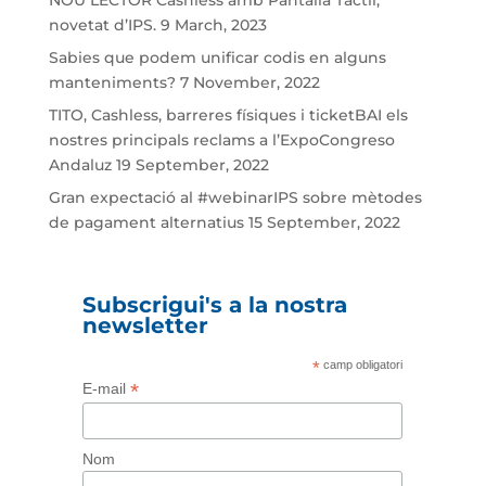
NOU LECTOR Cashless amb Pantalla Tàctil,
novetat d’IPS.
9 March, 2023
Sabies que podem unificar codis en alguns
manteniments?
7 November, 2022
TITO, Cashless, barreres físiques i ticketBAI els
nostres principals reclams a l’ExpoCongreso
Andaluz
19 September, 2022
Gran expectació al #webinarIPS sobre mètodes
de pagament alternatius
15 September, 2022
Subscrigui's a la nostra
newsletter
*
camp obligatori
*
E-mail
Nom