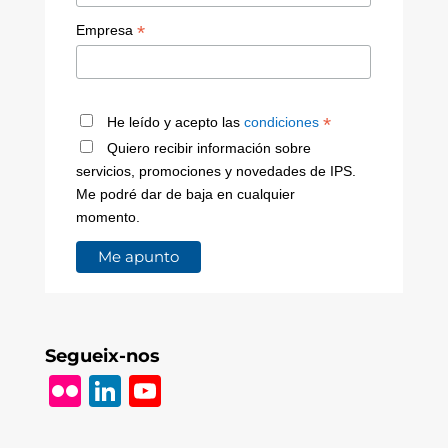
*
Empresa
*
He leído y acepto las
condiciones
Quiero recibir información sobre
servicios, promociones y novedades de IPS.
Me podré dar de baja en cualquier
momento.
Segueix-nos
Fl
Li
Y
ic
n
o