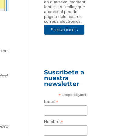
en qualsevol moment
fent clic a l'enllaç que
apareix al peu de
pàgina dels nostres
correus electrònics.
text
Suscríbete a
idad
nuestra
newsletter
*
campo obligatorio
*
Email
*
Nombre
para