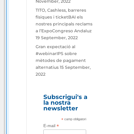
November, 2022
TITO, Cashless, barreres
físiques i ticketBAI els
nostres principals reclams
a l’ExpoCongreso Andaluz
19 September, 2022
Gran expectació al
#webinarIPS sobre
mètodes de pagament
alternatius
15 September,
2022
Subscrigui's a
la nostra
newsletter
*
camp obligatori
*
E-mail