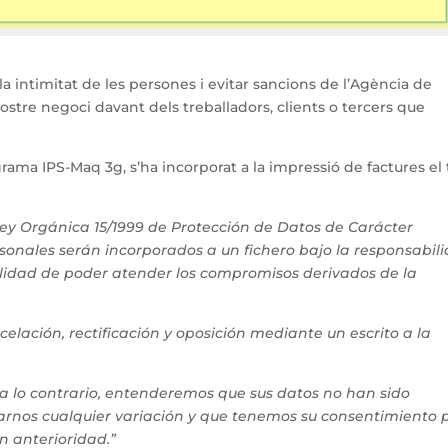
 intimitat de les persones i evitar sancions de l’Agència de
stre negoci davant dels treballadors, clients o tercers que
grama IPS-Maq 3g, s’ha incorporat a la impressió de factures el 
Ley Orgánica 15/1999 de Protección de Datos de Carácter
sonales serán incorporados a un fichero bajo la responsabil
alidad de poder atender los compromisos derivados de la
elación, rectificación y oposición mediante un escrito a la
ca lo contrario, entenderemos que sus datos no han sido
arnos cualquier variación y que tenemos su consentimiento 
n anterioridad.”