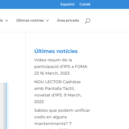
Español
Català
is
Últimes notícies
Àrea privada
Últimes notícies
Vídeo resum de la
participació d’IPS a FIJMA
23
16 March, 2023
NOU LECTOR Cashless
amb Pantalla Tàctil,
novetat d’IPS.
9 March,
2023
Sabies que podem unificar
codis en alguns
manteniments?
7