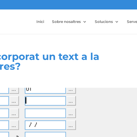
Inici
Sobre nosaltres
Solucions
Serve
orporat un text a la
res?