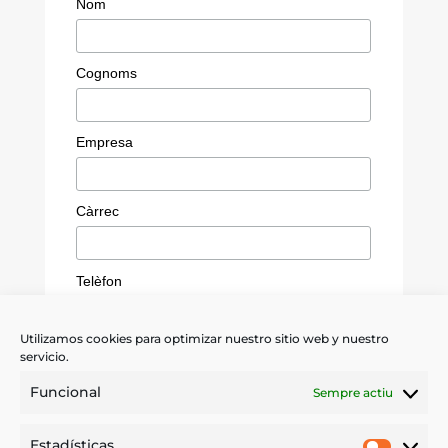
Nom
Cognoms
Empresa
Càrrec
Telèfon
Utilizamos cookies para optimizar nuestro sitio web y nuestro
servicio.
*
He leído y acepto las
condiciones
Funcional
Sempre actiu
Quiero recibir información sobre
Estadísticas
servicios, promociones y novedades de