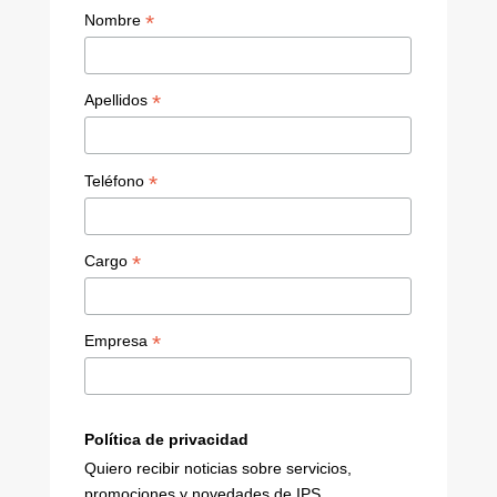
a
*
Nombre
n
n
*
Apellidos
el
*
Teléfono
*
Cargo
*
Empresa
Política de privacidad
Quiero recibir noticias sobre servicios,
promociones y novedades de IPS.