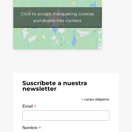
Click to accept màrqueting cookies
and enable this content
Suscríbete a nuestra
newsletter
*
campo obligatorio
*
Email
*
Nombre