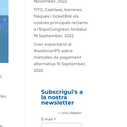
November, 2022
TITO, Cashless, barreres
físiques i ticketBAI els
nostres principals reclams
a l’ExpoCongreso Andaluz
19 September, 2022
Gran expectació al
#webinarIPS sobre
mètodes de pagament
alternatius
15 September,
2022
ó
Subscrigui's a
les
la nostra
newsletter
*
camp obligatori
*
E-mail
se