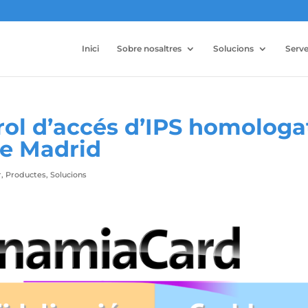
Inici
Sobre nosaltres
Solucions
Serve
rol d’accés d’IPS homologa
de Madrid
r
,
Productes
,
Solucions