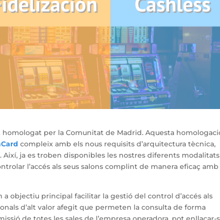
t homologat per la Comunitat de Madrid. Aquesta homologaci
aCard
compleix amb els nous requisits d’arquitectura tècnica,
 Així, ja es troben disponibles les nostres diferents modalitats
rolar l’accés als seus salons complint de manera eficaç amb 
a objectiu principal facilitar la gestió del control d’accés als
onals d’alt valor afegit que permeten la consulta de forma
missió de totes les sales de l’empresa operadora, pot enllaçar-