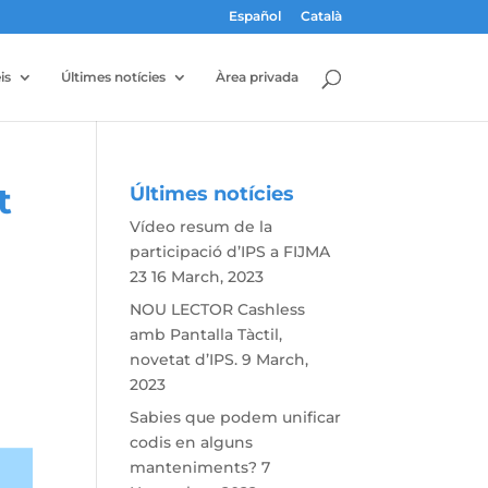
Español
Català
is
Últimes notícies
Àrea privada
t
Últimes notícies
Vídeo resum de la
participació d’IPS a FIJMA
23
16 March, 2023
NOU LECTOR Cashless
amb Pantalla Tàctil,
novetat d’IPS.
9 March,
2023
Sabies que podem unificar
codis en alguns
manteniments?
7