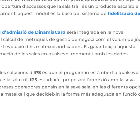
obertura d’accessos que la sala triï i és un producte escalable
cisament, aquest mòdul és la base del sistema de
fidelització d
 d’admissió de DinamiaCard
serà integrada en la nova
el càlcul de mètriques de gestió de negoci com el volum de joc
de l’evolució dels mateixos indicadors. Es garanteix, d’aquesta
ormació de les sales en qualsevol moment i amb les dades
les solucions d’
IPS
és que el programari està obert a qualsevol
 la sala triï.
IPS
estudiarà i proposarà l’annexió amb la seva
ses operadores pensin en la seva sala, en les diferents opci
a la mateixa i que decideixin la forma més adequada en funció 