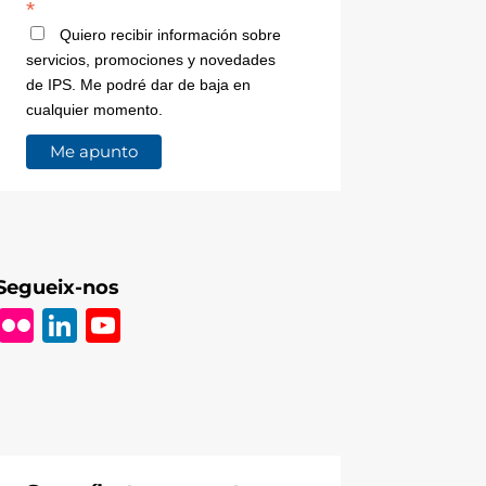
*
Quiero recibir información sobre
servicios, promociones y novedades
de IPS. Me podré dar de baja en
cualquier momento.
Segueix-nos
Fl
Li
Y
ic
n
o
k
k
u
r
e
T
dI
u