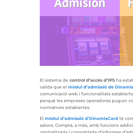
El sistema de
control d’accés d’IPS
ha esta
valida que el
mòdul d’admissió de Dinami
comunicació web i funcionalitats establerts.
perquè les empreses operadores puguin cont
normatives establertes.
El
mòdul d’admissió d’DinamiaCard
té com 
salons. Compta, a més, amb funcions addici
centralitzada i consolidada d’informes d’ad