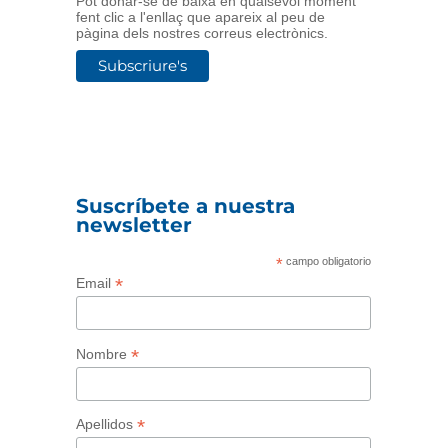
Pot donar-se de baixa en qualsevol moment
fent clic a l'enllaç que apareix al peu de
pàgina dels nostres correus electrònics.
Suscríbete a nuestra
newsletter
*
campo obligatorio
*
Email
*
Nombre
*
Apellidos