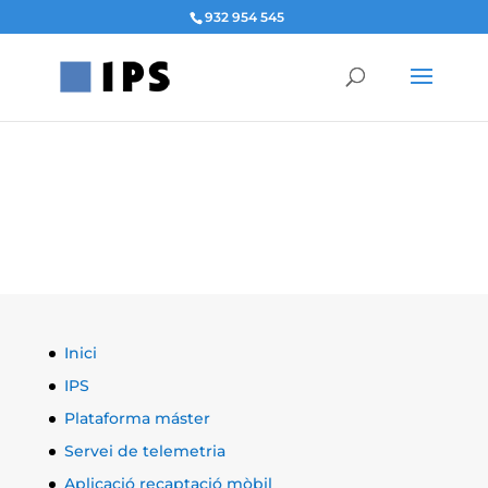
932 954 545
Inici
IPS
Plataforma máster
Servei de telemetria
Aplicació recaptació mòbil