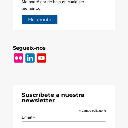
Me podré dar de baja en cualquier
momento.
Segueix-nos
Fl
Li
Y
ic
n
o
k
k
u
r
e
T
dI
u
Suscríbete a nuestra
newsletter
n
b
e
*
campo obligatorio
*
Email
C