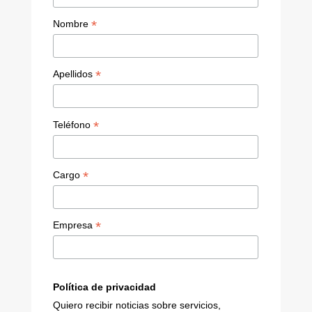
h
a
*
Nombre
n
n
*
Apellidos
el
*
Teléfono
*
Cargo
*
Empresa
Política de privacidad
Quiero recibir noticias sobre servicios,