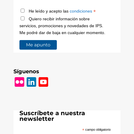
*
He leído y acepto las
condiciones
Quiero recibir información sobre
servicios, promociones y novedades de IPS.
Me podré dar de baja en cualquier momento.
Síguenos
Fl
Li
Y
ic
n
o
k
k
u
r
e
T
Suscríbete a nuestra
dI
u
newsletter
n
b
*
campo obligatorio