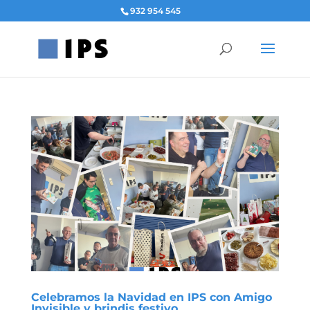
932 954 545
Celebramos la Navidad en IPS con Amigo
Invisible y brindis festivo