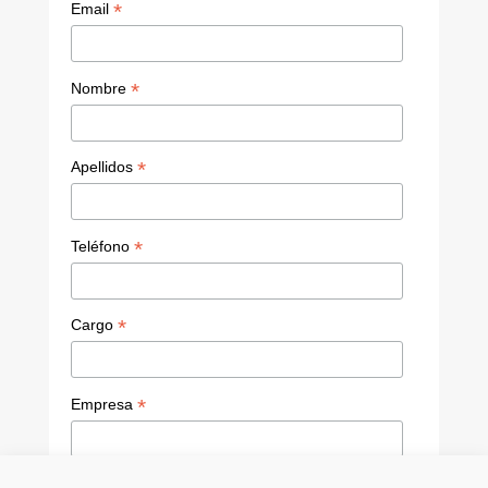
e
*
Email
C
h
*
Nombre
a
n
*
Apellidos
n
el
*
Teléfono
*
Cargo
*
Empresa