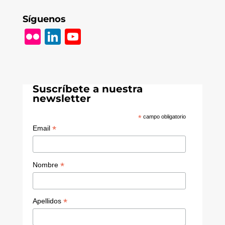
Síguenos
Fl
Li
Y
ic
n
o
k
k
u
r
e
T
Suscríbete a nuestra
dI
u
newsletter
n
b
*
campo obligatorio
e
*
Email
C
h
*
Nombre
a
n
*
Apellidos
n