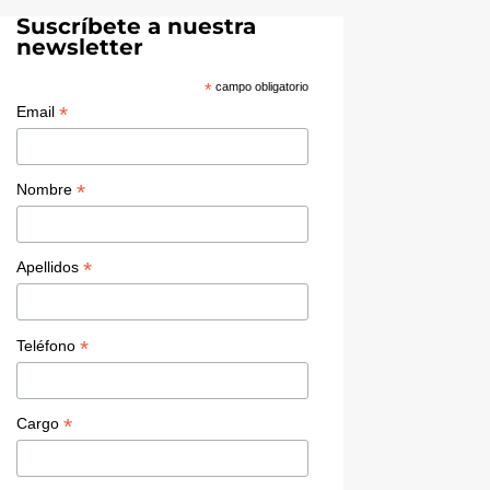
dI
u
Suscríbete a nuestra
newsletter
n
b
e
*
campo obligatorio
*
Email
C
h
a
*
Nombre
n
n
*
Apellidos
el
*
Teléfono
*
Cargo