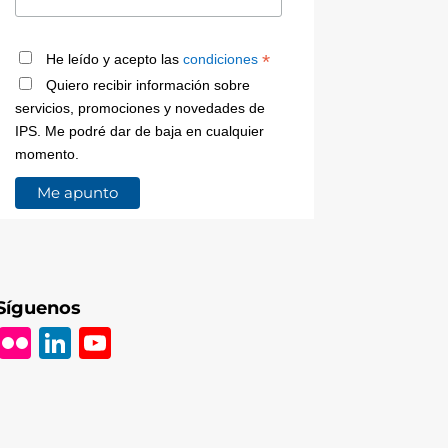
*
He leído y acepto las
condiciones
Quiero recibir información sobre
servicios, promociones y novedades de
IPS. Me podré dar de baja en cualquier
momento.
Síguenos
Fl
Li
Y
ic
n
o
k
k
u
r
e
T