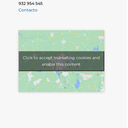
932 954 545
Contacto
Click to accept márketing cookies and
enable this content