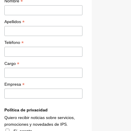
a
*
Nombre
n
n
*
Apellidos
el
*
Teléfono
*
Cargo
*
Empresa
Política de privacidad
Quiero recibir noticias sobre servicios,
promociones y novedades de IPS.