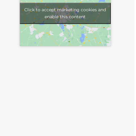
Click to accept márketing cookies and
enable this content