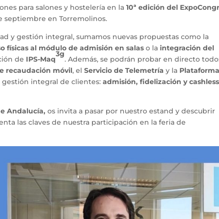
nes para salones y hostelería en la
10ª edición del ExpoCong
 de septiembre en Torremolinos.
dad y gestión integral, sumamos nuevas propuestas como la
o físicas al módulo de admisión en salas
o la
integración del
3g
ación de
IPS-Maq
. Además, se podrán probar en directo todo
de recaudación móvil
, el
Servicio de Telemetría
y la
Plataform
la gestión integral de clientes:
admisión, fidelización y cashles
de Andalucía,
os invita a pasar por nuestro estand y descubrir
nta las claves de nuestra participación en la feria de