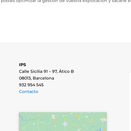
 podáis optimizar la gestión de vuestra explotación y sacarle e
IPS
Calle Sicília 91 – 97, Ático B
08013, Barcelona
932 954 545
Contacto