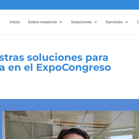
Inicio
Sobre nosotros
Soluciones
Servicios
Ú
tras soluciones para
ía en el ExpoCongreso