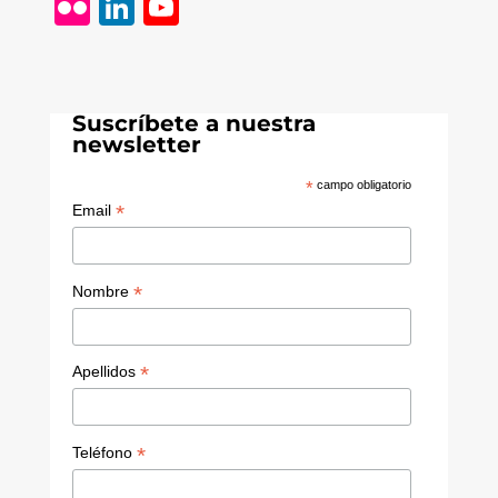
Fl
Li
Y
ic
n
o
k
k
u
r
e
T
Suscríbete a nuestra
dI
u
newsletter
n
b
*
campo obligatorio
e
*
Email
C
h
*
Nombre
a
n
*
Apellidos
n
el
*
Teléfono