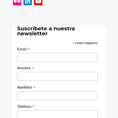
Fl
Li
Y
ic
n
o
k
k
u
r
e
T
Suscríbete a nuestra
dI
u
newsletter
n
b
*
campo obligatorio
e
*
Email
C
h
*
Nombre
a
n
*
Apellidos
n
el
*
Teléfono