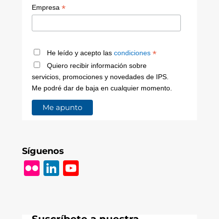
*
Empresa
*
He leído y acepto las
condiciones
Quiero recibir información sobre
servicios, promociones y novedades de IPS.
Me podré dar de baja en cualquier momento.
Síguenos
Fl
Li
Y
ic
n
o
k
k
u
r
e
T