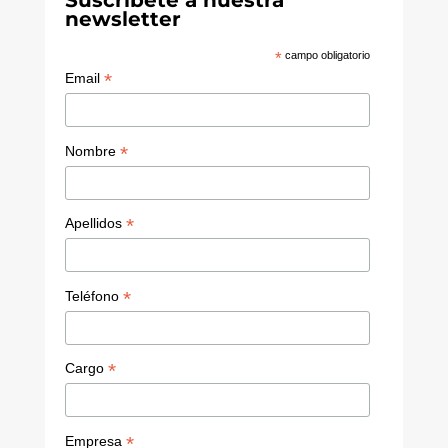
Suscríbete a nuestra
dI
u
newsletter
n
b
*
campo obligatorio
e
*
Email
C
h
*
Nombre
a
n
*
Apellidos
n
el
*
Teléfono
*
Cargo
*
Empresa