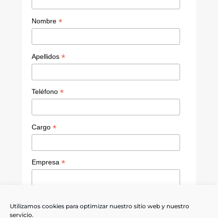
C
h
*
Nombre
a
n
*
Apellidos
n
el
*
Teléfono
*
Cargo
*
Empresa
Política de privacidad
Utilizamos cookies para optimizar nuestro sitio web y nuestro
servicio.