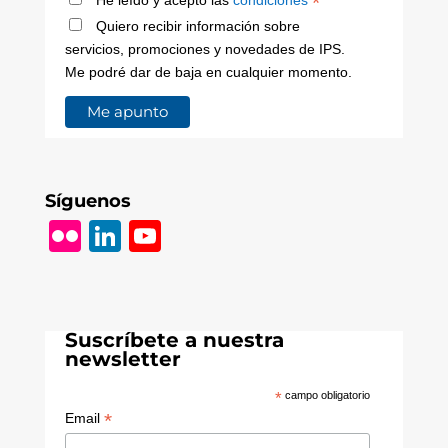
*
Quiero recibir información sobre
servicios, promociones y novedades de IPS.
Me podré dar de baja en cualquier momento.
Síguenos
Fl
Li
Y
ic
n
o
k
k
u
r
e
T
Suscríbete a nuestra
dI
u
newsletter
n
b
*
campo obligatorio
e
*
Email