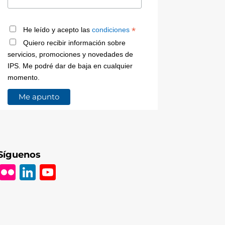
*
He leído y acepto las
condiciones
Quiero recibir información sobre
servicios, promociones y novedades de
IPS. Me podré dar de baja en cualquier
momento.
Síguenos
Fl
Li
Y
ic
n
o
k
k
u
r
e
T