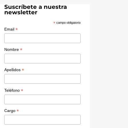
dI
u
Suscríbete a nuestra
newsletter
n
b
e
*
campo obligatorio
*
Email
C
h
a
*
Nombre
n
n
*
Apellidos
el
*
Teléfono
*
Cargo