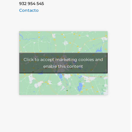
932 954 545
Contacto
Click to accept márketing cookies and
enable this content