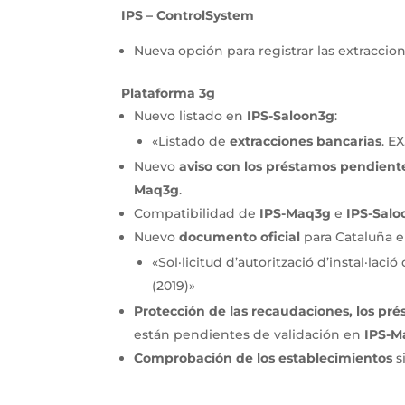
IPS – ControlSystem
Nueva opción para registrar las extraccio
Plataforma 3g
Nuevo listado en
IPS-Saloon3g
:
«Listado de
extracciones bancarias
. E
Nuevo
aviso con los préstamos pendient
Maq3g
.
Compatibilidad de
IPS-Maq3g
e
IPS-Sal
Nuevo
documento oficial
para Cataluña 
«Sol·licitud d’autorització d’instal·lac
(2019)»
Protección de las recaudaciones, los pr
están pendientes de validación en
IPS-M
Comprobación de los establecimientos
s