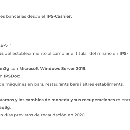
nes bancarias desde el
IPS-Cashier.
X.BA-1″
es
del establecimiento al cambiar el titular del mismo en
IPS-
oon3g
con
Microsoft Windows Server 2019
.
en
IPSDoc
:
ió de màquines en bars, restaurants bars i altres establiments.
éstamos y los cambios de moneda y sus recuperaciones
mientr
aq3g
.
in días previstos de recaudación en 2020.