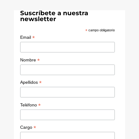
k
k
u
r
e
T
Suscríbete a nuestra
dI
u
newsletter
n
b
*
campo obligatorio
e
*
Email
C
h
*
Nombre
a
n
*
Apellidos
n
el
*
Teléfono
*
Cargo