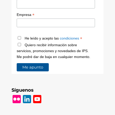
*
Empresa
*
He leído y acepto las
condiciones
Quiero recibir información sobre
servicios, promociones y novedades de IPS.
Me podré dar de baja en cualquier momento.
Síguenos
Fl
Li
Y
ic
n
o