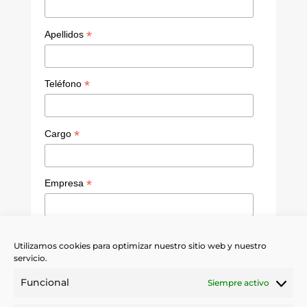
a
n
*
Apellidos
n
el
*
Teléfono
*
Cargo
*
Empresa
Política de privacidad
Utilizamos cookies para optimizar nuestro sitio web y nuestro
servicio.
Quiero recibir noticias sobre servicios,
promociones y novedades de IPS.
Funcional
Siempre activo
Sí, acepto