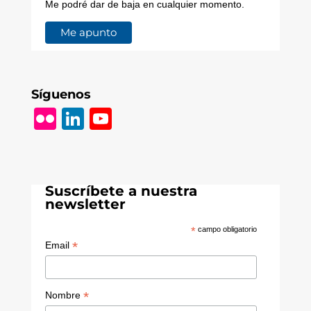
Me podré dar de baja en cualquier momento.
Síguenos
Fl
Li
Y
ic
n
o
k
k
u
r
e
T
Suscríbete a nuestra
dI
u
newsletter
n
b
*
campo obligatorio
e
*
Email
C
h
*
Nombre