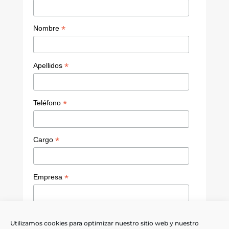
C
h
*
Nombre
a
n
*
Apellidos
n
el
*
Teléfono
*
Cargo
*
Empresa
Política de privacidad
Utilizamos cookies para optimizar nuestro sitio web y nuestro