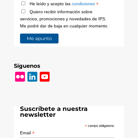
*
He leído y acepto las
condiciones
Quiero recibir información sobre
servicios, promociones y novedades de IPS.
Me podré dar de baja en cualquier momento.
Síguenos
Fl
Li
Y
ic
n
o
k
k
u
r
e
T
Suscríbete a nuestra
dI
u
newsletter
n
b
*
campo obligatorio
e
*
Email