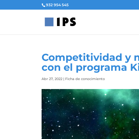
932 954 545
Competitividad y m
con el programa Ki
Abr 27, 2022
|
Ficha de conocimiento