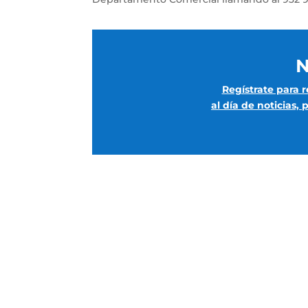
N
Regístrate para r
al día de noticias,