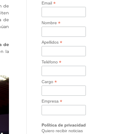
*
Email
ón de
iten
a de
*
Nombre
núan
*
Apellidos
a de
en la
*
Teléfono
*
Cargo
*
Empresa
Política de privacidad
Quiero recibir noticias