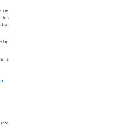
y un
 los
tor,
hecho
a la
Go
stro