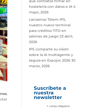
qué contratos firmar en
hostelería con datos e IA
4
mayo, 2026
Lanzamos Tótem IPS,
nuestro nuevo terminal
para créditos TITO en
salones de juego
23 abril,
2026
IPS comparte su visión
sobre la IA multiagente y
segura en Expojoc 2026
30
marzo, 2026
Suscríbete a
nuestra
inos
,
newsletter
ctor
*
campo obligatorio