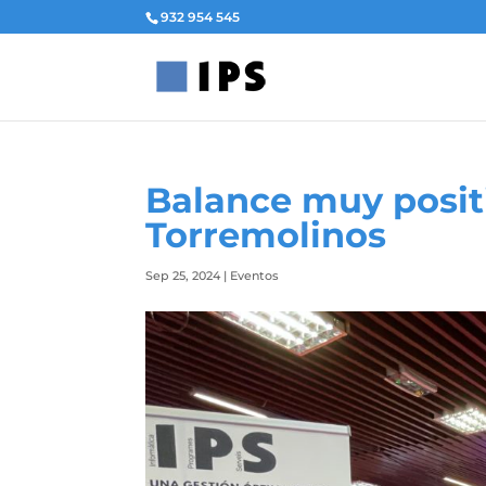
932 954 545
Balance muy posit
Torremolinos
Sep 25, 2024
|
Eventos