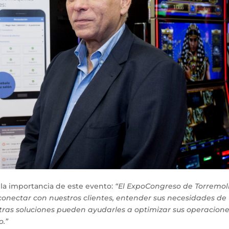
 la importancia de este evento:
“El ExpoCongreso de Torremol
conectar con nuestros clientes, entender sus necesidades de
as soluciones pueden ayudarles a optimizar sus operacione
o.”