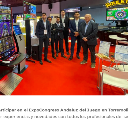
rticipar en el ExpoCongreso Andaluz del Juego en Torremol
 experiencias y novedades con todos los profesionales del se