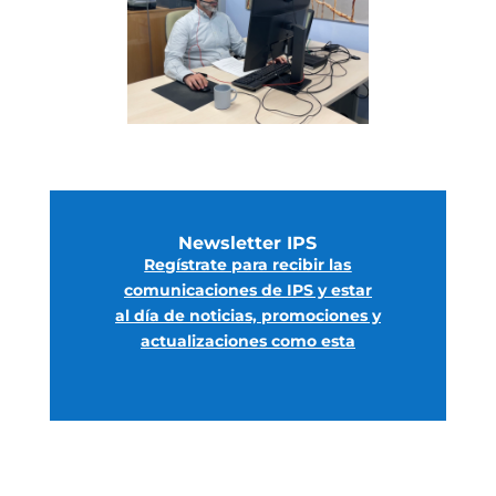
Newsletter IPS
Regístrate para recibir las
comunicaciones de IPS y estar
al día de noticias, promociones y
actualizaciones c
omo esta