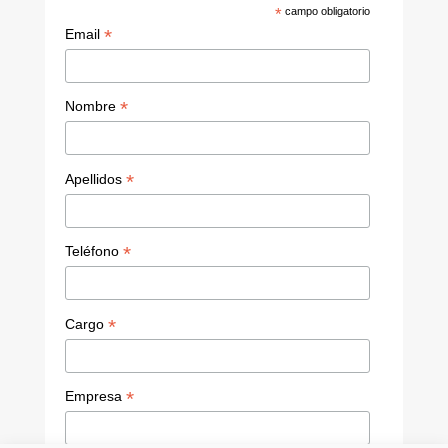
n
b
*
campo obligatorio
e
*
Email
C
h
*
Nombre
a
n
*
Apellidos
n
el
*
Teléfono
*
Cargo
*
Empresa