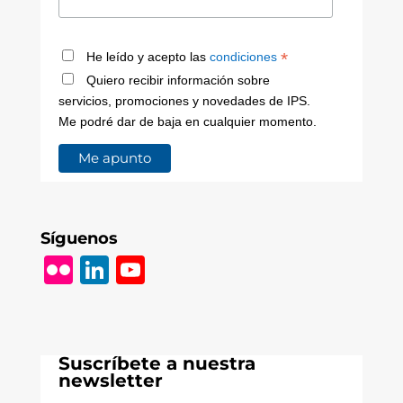
*
He leído y acepto las
condiciones
Quiero recibir información sobre
servicios, promociones y novedades de IPS.
Me podré dar de baja en cualquier momento.
Síguenos
Fl
Li
Y
ic
n
o
k
k
u
r
e
T
Suscríbete a nuestra
dI
u
newsletter