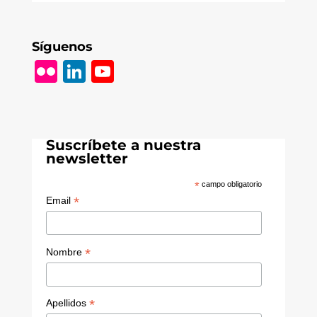
Síguenos
Fl
Li
Y
ic
n
o
k
k
u
r
e
T
Suscríbete a nuestra
dI
u
newsletter
n
b
*
campo obligatorio
e
*
Email
C
h
*
Nombre
a
n
*
Apellidos