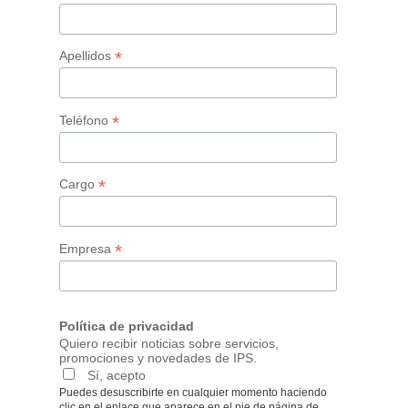
*
Apellidos
*
Teléfono
*
Cargo
*
Empresa
Política de privacidad
Quiero recibir noticias sobre servicios,
promociones y novedades de IPS.
Sí, acepto
Puedes desuscribirte en cualquier momento haciendo
clic en el enlace que aparece en el pie de página de