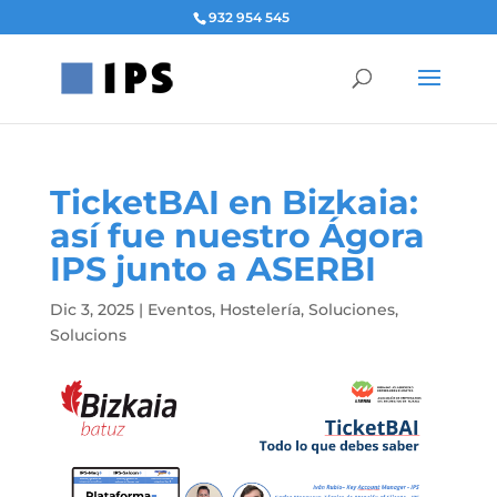
932 954 545
TicketBAI en Bizkaia:
así fue nuestro Ágora
IPS junto a ASERBI
Dic 3, 2025
|
Eventos
,
Hostelería
,
Soluciones
,
Solucions