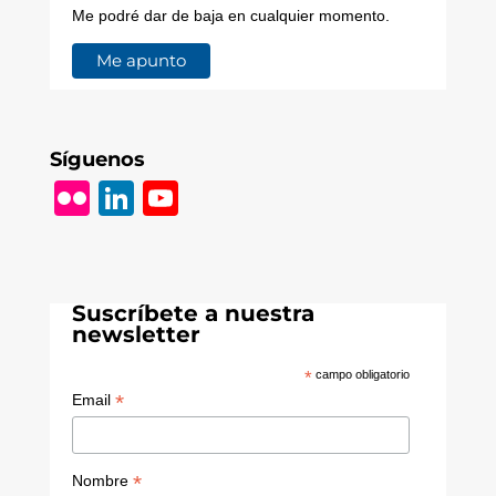
Me podré dar de baja en cualquier momento.
Síguenos
Fl
Li
Y
ic
n
o
k
k
u
r
e
T
Suscríbete a nuestra
dI
u
newsletter
n
b
*
campo obligatorio
e
*
Email
C
h
*
Nombre